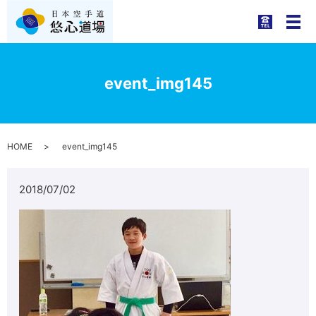
メ
event_img145
HOME
event_img145
2018/07/02