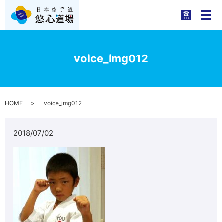
メ
voice_img012
HOME
voice_img012
2018/07/02