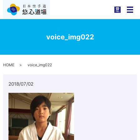
メ
voice_img022
HOME
voice_img022
2018/07/02