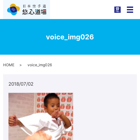
メ
voice_img026
HOME
voice_img026
2018/07/02