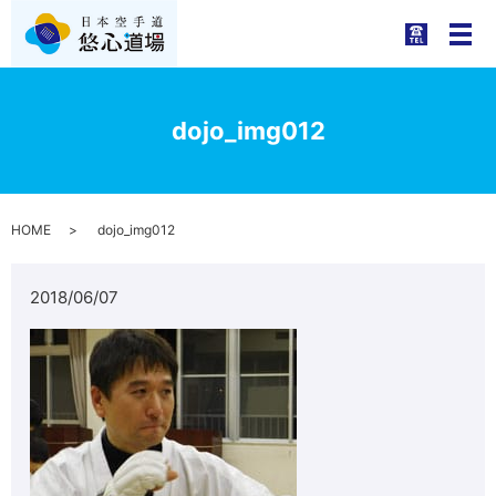
メ
dojo_img012
HOME
dojo_img012
2018/06/07