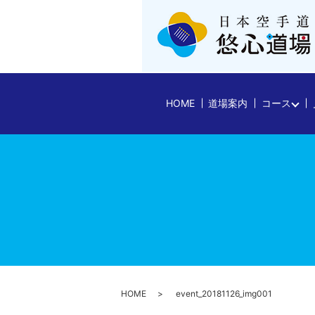
HOME
道場案内
コース
HOME
event_20181126_img001