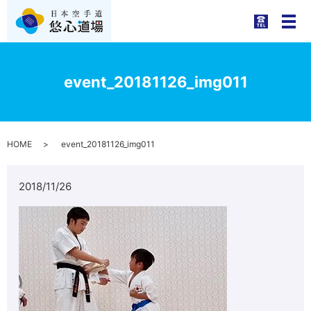
メ
event_20181126_img011
HOME
event_20181126_img011
2018/11/26