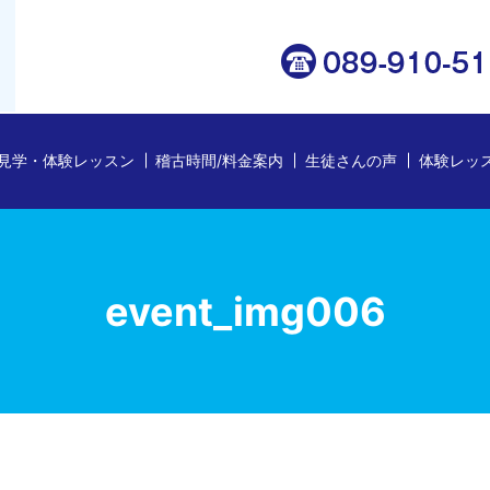
見学・体験レッスン
稽古時間/料金案内
生徒さんの声
体験レッ
event_img006