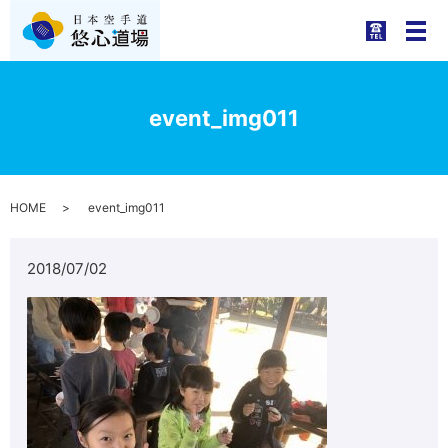
メ
event_img011
HOME
event_img011
2018/07/02