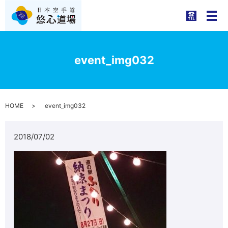
メ
event_img032
HOME
event_img032
2018/07/02