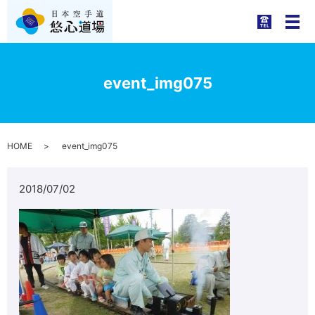
メ
event_img075
HOME
event_img075
2018/07/02