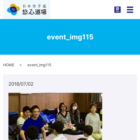
メ
event_img115
HOME
event_img115
2018/07/02