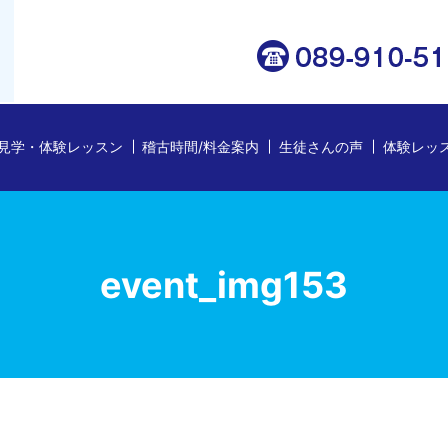
見学・体験レッスン
稽古時間/料金案内
生徒さんの声
体験レッ
event_img153