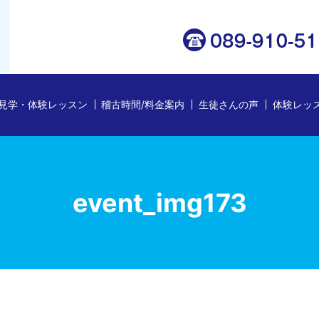
見学・体験レッスン
稽古時間/料金案内
生徒さんの声
体験レッ
event_img173