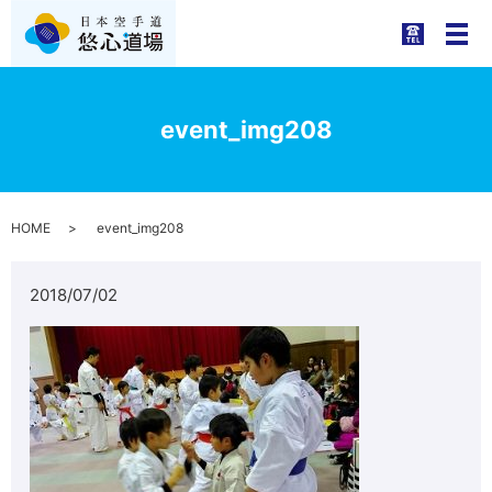
メ
event_img208
HOME
event_img208
2018/07/02