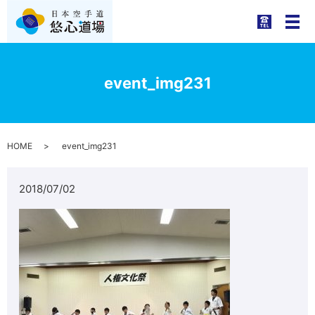
メ
event_img231
HOME
event_img231
2018/07/02