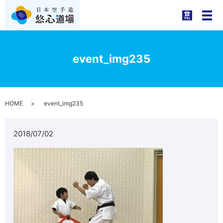
メ
event_img235
HOME
event_img235
2018/07/02