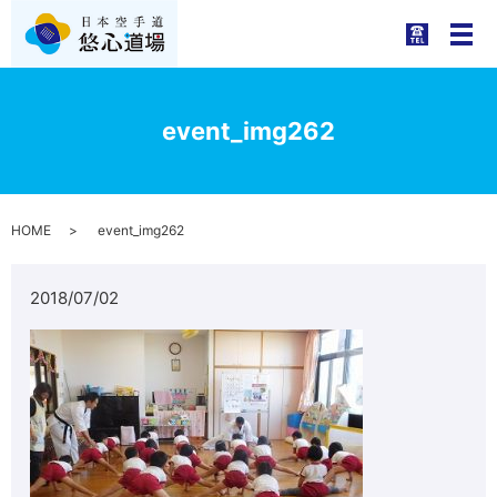
メ
event_img262
HOME
event_img262
2018/07/02