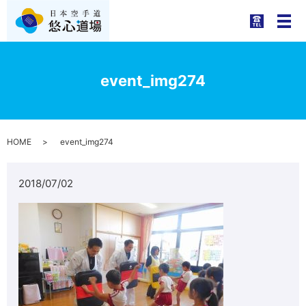
メ
event_img274
HOME
event_img274
2018/07/02