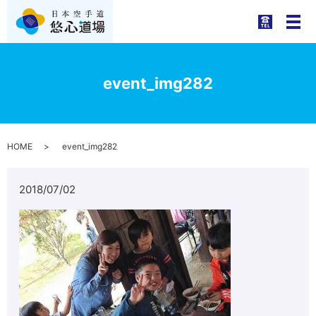
メ
event_img282
HOME
event_img282
2018/07/02