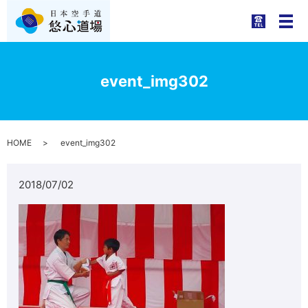
メ
event_img302
HOME
event_img302
2018/07/02