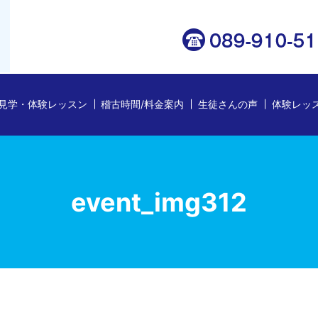
見学・体験レッスン
稽古時間/料金案内
生徒さんの声
体験レッ
event_img312