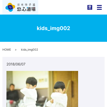
メ
kids_img002
HOME
kids_img002
2018/06/07