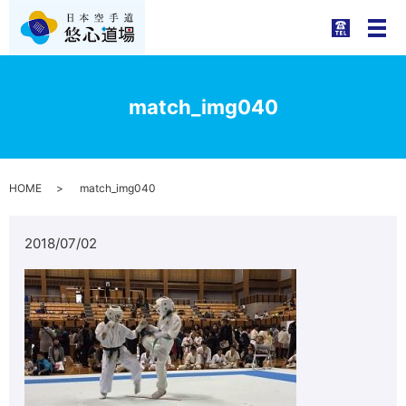
メ
match_img040
HOME
match_img040
2018/07/02