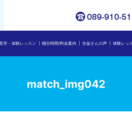
見学・体験レッスン
稽古時間/料金案内
生徒さんの声
体験レッ
match_img042