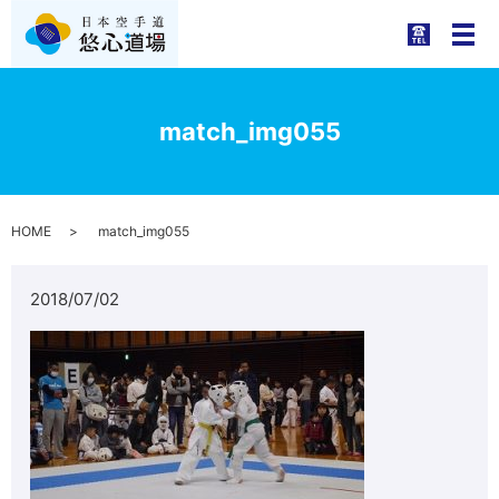
メ
match_img055
HOME
match_img055
2018/07/02