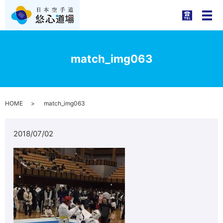
メ
match_img063
HOME
match_img063
2018/07/02