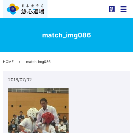
メ
match_img086
HOME
match_img086
2018/07/02