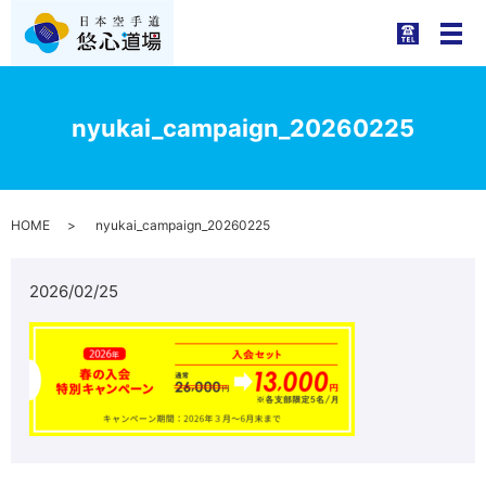
メ
nyukai_campaign_20260225
HOME
nyukai_campaign_20260225
2026/02/25