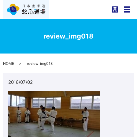
メ
review_img018
HOME
review_img018
2018/07/02