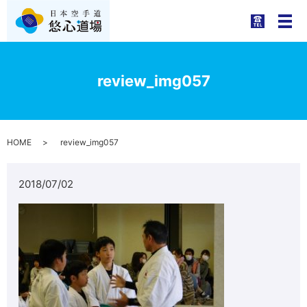
メ
review_img057
HOME
review_img057
2018/07/02