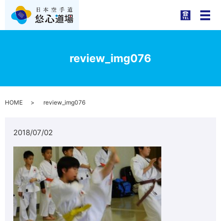
メ
review_img076
HOME
review_img076
2018/07/02