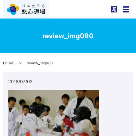
メ
review_img080
HOME
review_img080
2018/07/02