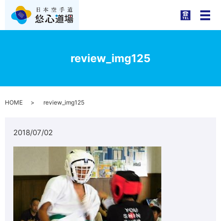
メ
review_img125
HOME
review_img125
2018/07/02