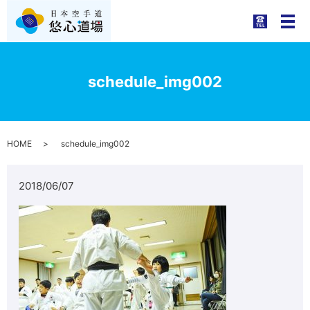
メ
schedule_img002
HOME
schedule_img002
2018/06/07