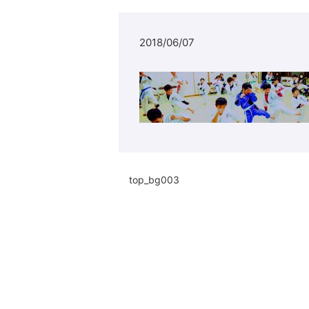
2018/06/07
top_bg003