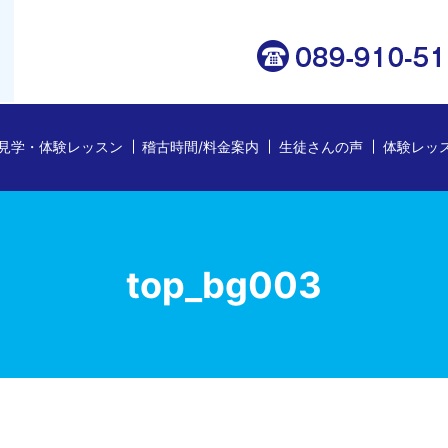
見学・体験レッスン
稽古時間/料金案内
生徒さんの声
体験レッ
top_bg003