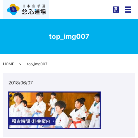
メ
top_img007
HOME
top_img007
2018/06/07