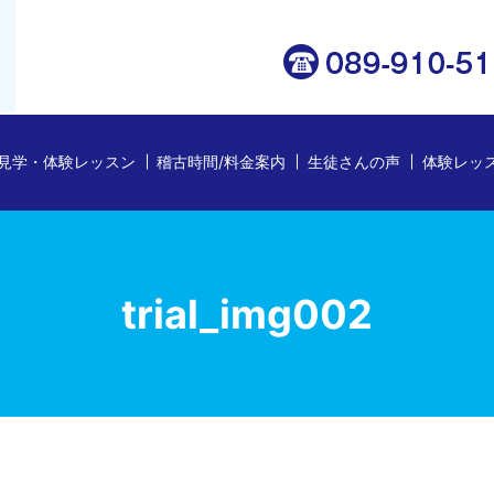
見学・体験レッスン
稽古時間/料金案内
生徒さんの声
体験レッ
trial_img002